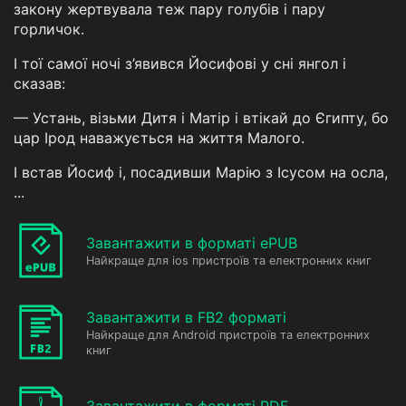
закону жертвувала теж пару голубів і пару
горличок.
І тої самої ночі з’явився Йосифові у сні янгол і
сказав:
— Устань, візьми Дитя і Матір і втікай до Єгипту, бо
цар Ірод наважується на життя Малого.
І встав Йосиф і, посадивши Марію з Ісусом на осла,
...
Завантажити в форматі ePUB
Найкраще для ios пристроїв та електронних книг
Завантажити в FB2 форматі
Найкраще для Android пристроїв та електронних
книг