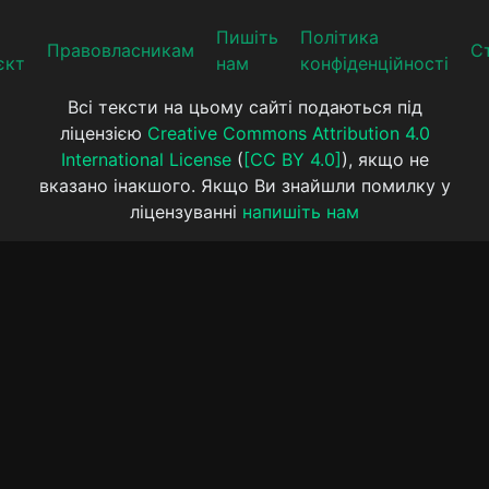
Пишіть
Політика
Прaвoвлaсникaм
Ст
єкт
нам
конфіденційності
Всі тексти на цьому сайті подаються під
ліцензією
Creative Commons Attribution 4.0
International License
(
[CC BY 4.0]
), якщо не
вказано інакшого. Якщо Ви знайшли помилку у
ліцензуванні
напишіть нам