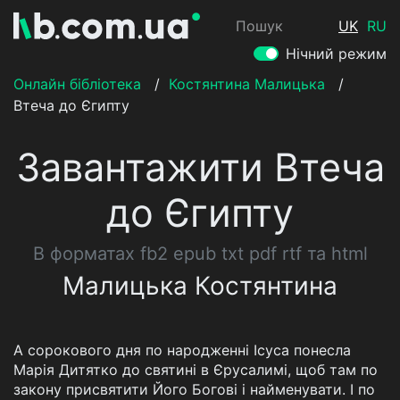
Пошук
UK
RU
Нічний режим
Онлайн бібліотека
/
Костянтина Малицька
/
Втеча до Єгипту
Завантажити Втеча
до Єгипту
В форматах fb2 epub txt pdf rtf та html
Малицька Костянтина
А сорокового дня по народженні Ісуса понесла
Марія Дитятко до святині в Єрусалимі, щоб там по
закону присвятити Його Богові і найменувати. І по