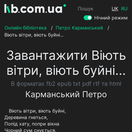
Пошук
UK
RU
Нічний режим
Онлайн бібліотека
/
Петро Карманський
/
Віють вітри, віють буйні...
Завантажити Віють
вітри, віють буйні...
В форматах fb2 epub txt pdf rtf та html
Карманський Петро
Віють вітри, віють буйні,
Деревина гнеться,
Попід хату, попри вікна
Чорний сум снується.