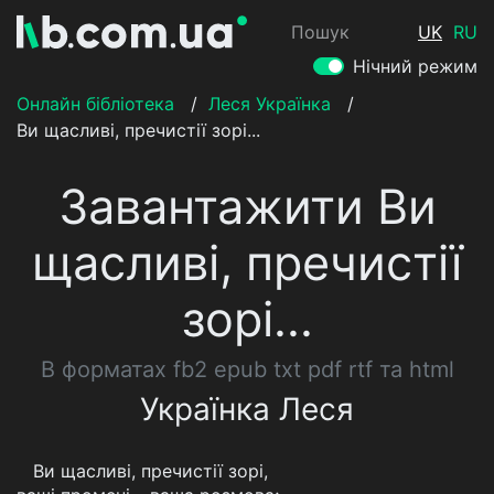
Пошук
UK
RU
Нічний режим
Онлайн бібліотека
/
Леся Українка
/
Ви щасливі, пречистії зорі...
Завантажити Ви
щасливі, пречистії
зорі...
В форматах fb2 epub txt pdf rtf та html
Українка Леся
Ви щасливі, пречистії зорі,