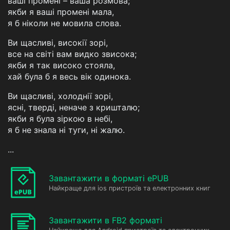
ваші промені – ваша розмова;
якби я ваші промені мала,
я б ніколи не мовила слова.
Ви щасливі, високії зорі,
все на світі вам видко звисока;
якби я так високо стояла,
хай була б я весь вік одинока.
Ви щасливі, холоднії зорі,
ясні, тверді, неначе з кришталю;
якби я була зіркою в небі,
я б не знала ні туги, ні жалю.
...
Завантажити в форматі ePUB
Найкраще для ios пристроїв та електронних книг
Завантажити в FB2 форматі