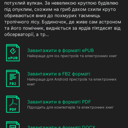
потухлий вулкан. За невеликою круглою будівлею
під опуклим, схожим на гриб дахом схили круто
обриваються вниз до похмурих таємниць
тропічного лісу. Будиночок, де живе сам астроном
та його помічник, видніється за ярдів п’ятдесят від
обсерваторії, а тр...
Завантажити в форматі ePUB
Найкраще для ios пристроїв та електронних книг
Завантажити в FB2 форматі
Найкраще для Android пристроїв та електронних
книг
Завантажити в форматі PDF
Підходить для компютерів та електронних книг
Завантажити в форматі DOCX