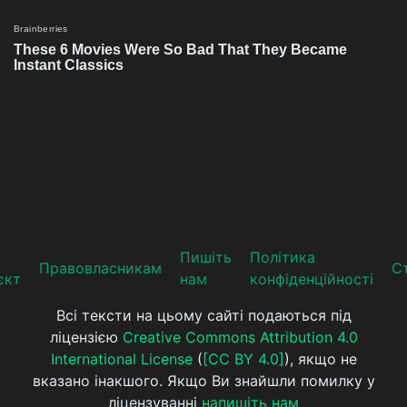
Пишіть
Політика
Прaвoвлaсникaм
Ст
єкт
нам
конфіденційності
Всі тексти на цьому сайті подаються під
ліцензією
Creative Commons Attribution 4.0
International License
(
[CC BY 4.0]
), якщо не
вказано інакшого. Якщо Ви знайшли помилку у
ліцензуванні
напишіть нам