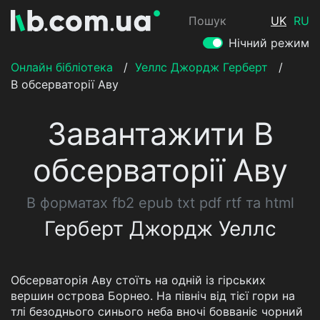
Пошук
UK
RU
Нічний режим
Онлайн бібліотека
/
Уеллс Джордж Герберт
/
В обсерваторії Аву
Завантажити В
обсерваторії Аву
В форматах fb2 epub txt pdf rtf та html
Герберт Джордж Уеллс
Обсерваторія Аву стоїть на одній із гірських
вершин острова Борнео. На північ від тієї гори на
тлі безоднього синього неба вночі бовваніє чорний