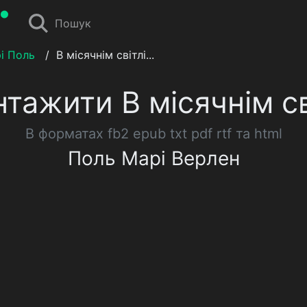
Пошук
і Поль
/
В місячнім світлі...
тажити В місячнім сві
В форматах fb2 epub txt pdf rtf та html
Поль Марі Верлен