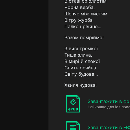
В ставі сріблистім
Чорна верба,
Шепче між листям
Вітру журба
Палко і рвійно...
Разом помріймо!
З висі тремкої
Тиша злина,
В мирі й спокої
Спить осяйна
Світу будова...
Хвиля чудова!
Завантажити в фо
Найкраще для ios прис
Завантажити в FB