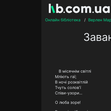
Онлайн бібліотека
/
Верлен Мар
Заван
В місячнім світлі
Мліють гаї;
В ночі розквітлій
Тчуть солов'ї
Співи-узори...
О люба зоре!