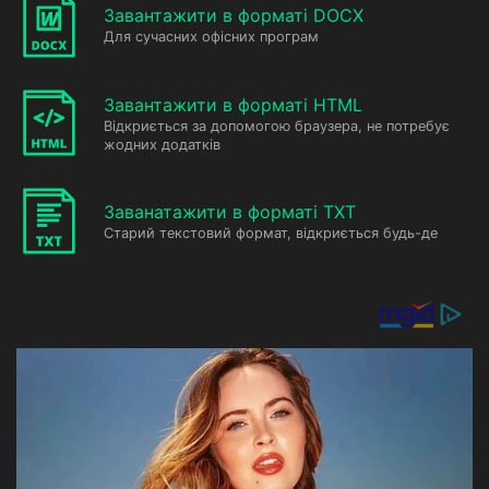
Завантажити в форматі DOCX
Для сучасних офісних програм
Завантажити в форматі HTML
Відкриється за допомогою браузера, не потребує
жодних додатків
Заванатажити в форматі TXT
Старий текстовий формат, відкриється будь-де