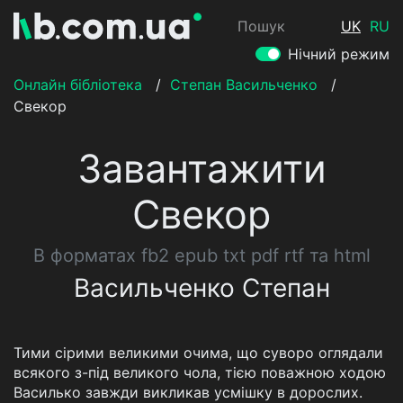
Пошук
UK
RU
Нічний режим
Онлайн бібліотека
/
Степан Васильченко
/
Свекор
Завантажити
Свекор
В форматах fb2 epub txt pdf rtf та html
Васильченко Степан
Тими сірими великими очима, що суворо оглядали
всякого з-під великого чола, тією поважною ходою
Василько завжди викликав усмішку в дорослих.