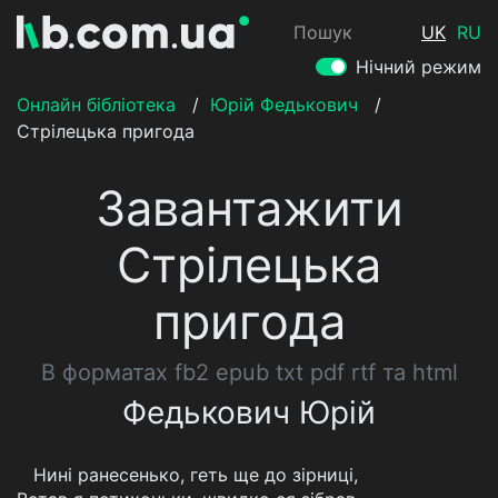
Пошук
UK
RU
Нічний режим
Онлайн бібліотека
/
Юрій Федькович
/
Стрілецька пригода
Завантажити
Стрілецька
пригода
В форматах fb2 epub txt pdf rtf та html
Федькович Юрій
Нині ранесенько, геть ще до зірниці,