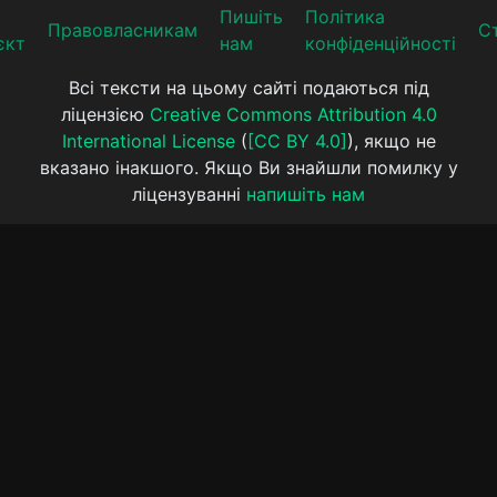
Пишіть
Політика
Прaвoвлaсникaм
Ст
єкт
нам
конфіденційності
Всі тексти на цьому сайті подаються під
ліцензією
Creative Commons Attribution 4.0
International License
(
[CC BY 4.0]
), якщо не
вказано інакшого. Якщо Ви знайшли помилку у
ліцензуванні
напишіть нам