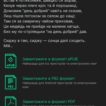
Встав я потихоньки, швидко ся зібрав,
Кинув через плечі кріс та й порошниці,
Домовим "день добрий" навіть не сказав,
Лиш пішов потоком за селом до хащі;
Там ся за смеречку чайом приховав,
Ци медвідь не прийде на малини натще,
Бих му по-стрілецьки "на день добрий" дав.
Сиджу в гаю, сиджу — сонце далі сходить.
Мій...
Завантажити в форматі ePUB
Найкраще для ios пристроїв та електронних книг
Завантажити в FB2 форматі
Найкраще для Android пристроїв та електронних
книг
Завантажити в форматі PDF