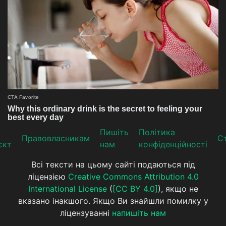
Пишіть
Політика
Прaвoвлaсникaм
Ст
єкт
нам
конфіденційності
Всі тексти на цьому сайті подаються під
ліцензією
Creative Commons Attribution 4.0
International License
(
[CC BY 4.0]
), якщо не
вказано інакшого. Якщо Ви знайшли помилку у
ліцензуванні
напишіть нам