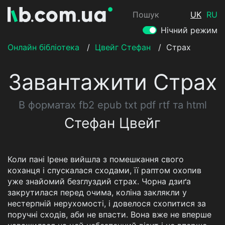
Пошук
UK
RU
Нічний режим
Онлайн бібліотека
/
Цвейг Стефан
/
Страх
Завантажити Страх
В форматах fb2 epub txt pdf rtf та html
Стефан Цвейг
Коли пані Ірене вийшла з помешкання свого
коханця і спускалася сходами, її раптом охопив
уже знайомий безглуздий страх. Чорна дзиґа
закрутилася перед очима, коліна заклякли у
нестерпній нерухомості, і довелося схопитися за
поручні сходів, аби не впасти. Вона вже не вперше