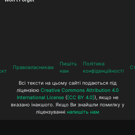
Пишіть
Політика
Прaвoвлaсникaм
Ст
єкт
нам
конфіденційності
Всі тексти на цьому сайті подаються під
ліцензією
Creative Commons Attribution 4.0
International License
(
[CC BY 4.0]
), якщо не
вказано інакшого. Якщо Ви знайшли помилку у
ліцензуванні
напишіть нам