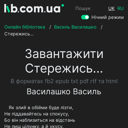
Пошук
UK
RU
Нічний режим
Онлайн бібліотека
/
Василь Василашко
/
Стережись...
Завантажити
Стережись...
В форматах fb2 epub txt pdf rtf та html
Василашко Василь
Як злий в обійми буде лізти,
Не піддавайтесь на спокусу,
Бо він наблизиться на відстань
Не лиш цілунку, а й укусу.