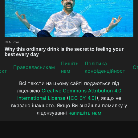
Пишіть
Політика
Прaвoвлaсникaм
Ст
єкт
нам
конфіденційності
Всі тексти на цьому сайті подаються під
ліцензією
Creative Commons Attribution 4.0
International License
(
[CC BY 4.0]
), якщо не
вказано інакшого. Якщо Ви знайшли помилку у
ліцензуванні
напишіть нам