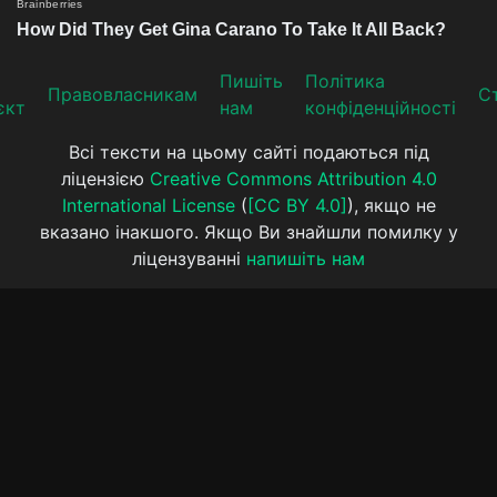
Пишіть
Політика
Прaвoвлaсникaм
Ст
єкт
нам
конфіденційності
Всі тексти на цьому сайті подаються під
ліцензією
Creative Commons Attribution 4.0
International License
(
[CC BY 4.0]
), якщо не
вказано інакшого. Якщо Ви знайшли помилку у
ліцензуванні
напишіть нам