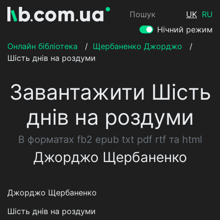
Пошук
UK
RU
Нічний режим
Онлайн бібліотека
/
Щербаненко Джорджо
/
Шість днів на роздуми
Завантажити Шість
днів на роздуми
В форматах fb2 epub txt pdf rtf та html
Джорджо Щербаненко
Джорджо Щербаненко
Шість днів на роздуми