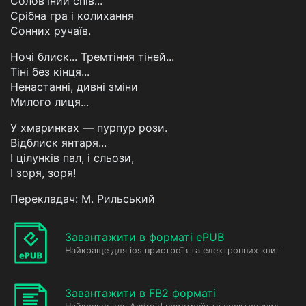
Солов'їний спів...
Срібна гра і колихання
Сонних ручаїв.
Ночі блиск... Тремтіння тіней...
Тіні без кінця...
Ненастанні, дивні зміни
Милого лиця...
У хмаринках — пурпур рози.
Відблиск янтаря...
І цілунків пал, і сльози,
І зоря, зоря!
Перекладач: М. Рильський
Завантажити в форматі ePUB
Найкраще для ios пристроїв та електронних книг
Завантажити в FB2 форматі