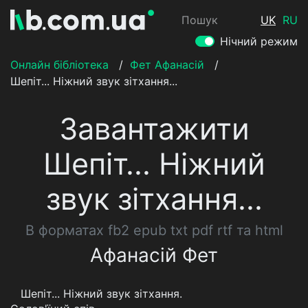
Пошук
UK
RU
Нічний режим
Онлайн бібліотека
/
Фет Афанасій
/
Шепіт... Ніжний звук зітхання...
Завантажити
Шепіт... Ніжний
звук зітхання...
В форматах fb2 epub txt pdf rtf та html
Афанасій Фет
Шепіт... Ніжний звук зітхання.