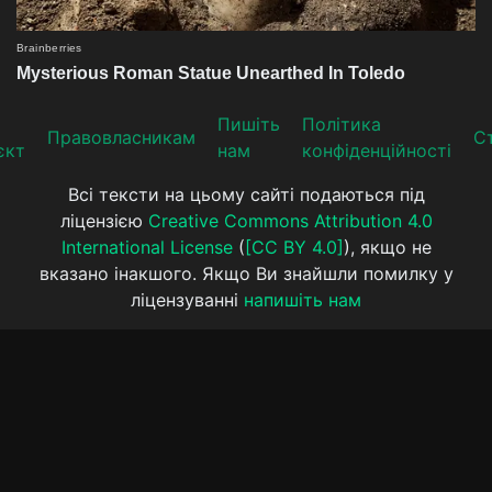
Пишіть
Політика
Прaвoвлaсникaм
Ст
єкт
нам
конфіденційності
Всі тексти на цьому сайті подаються під
ліцензією
Creative Commons Attribution 4.0
International License
(
[CC BY 4.0]
), якщо не
вказано інакшого. Якщо Ви знайшли помилку у
ліцензуванні
напишіть нам