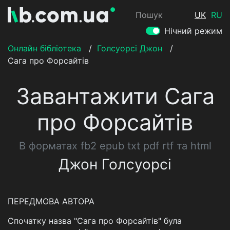
Пошук
UK
RU
Нічний режим
Онлайн бібліотека
/
Голсуорсі Джон
/
Сага про Форсайтів
Завантажити Сага
про Форсайтів
В форматах fb2 epub txt pdf rtf та html
Джон Голсуорсі
ПЕРЕДМОВА АВТОРА
Спочатку назва "Сага про Форсайтів" була