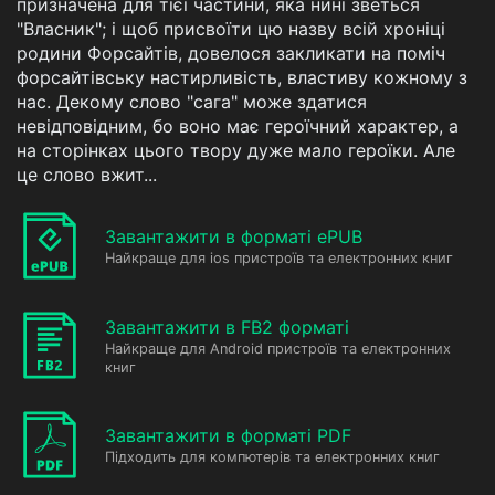
призначена для тієї частини, яка нині зветься
"Власник"; і щоб присвоїти цю назву всій хроніці
родини Форсайтів, довелося закликати на поміч
форсайтівську настирливість, властиву кожному з
нас. Декому слово "сага" може здатися
невідповідним, бо воно має героїчний характер, а
на сторінках цього твору дуже мало героїки. Але
це слово вжит...
Завантажити в форматі ePUB
Найкраще для ios пристроїв та електронних книг
Завантажити в FB2 форматі
Найкраще для Android пристроїв та електронних
книг
Завантажити в форматі PDF
Підходить для компютерів та електронних книг