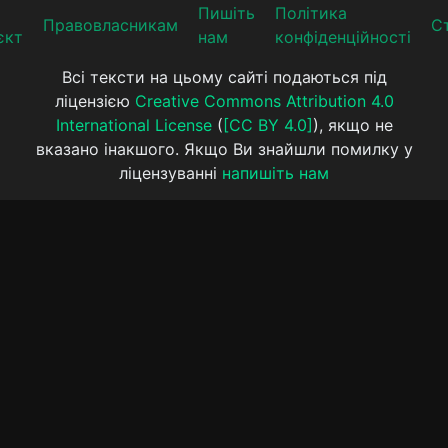
Пишіть
Політика
Прaвoвлaсникaм
Ст
єкт
нам
конфіденційності
Всі тексти на цьому сайті подаються під
ліцензією
Creative Commons Attribution 4.0
International License
(
[CC BY 4.0]
), якщо не
вказано інакшого. Якщо Ви знайшли помилку у
ліцензуванні
напишіть нам