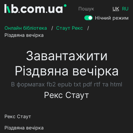
Пошук
UK
RU
Нічний режим
Онлайн бібліотека
/
Стаут Рекс
/
Різдвяна вечірка
Завантажити
Різдвяна вечірка
В форматах fb2 epub txt pdf rtf та html
Рекс Стаут
Рекс Стаут
Різдвяна вечірка