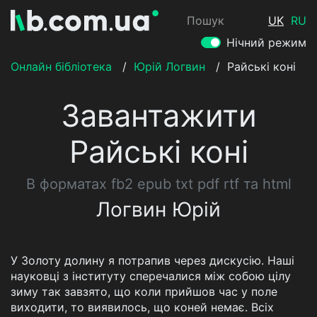
Пошук
UK
RU
Нічний режим
Онлайн бібліотека
/
Юрій Логвин
/
Райські коні
Завантажити
Райські коні
В форматах fb2 epub txt pdf rtf та html
Логвин Юрій
У Золоту долину я потрапив через дискусію. Наші
науковці з інституту сперечалися між собою цілу
зиму так завзято, що коли прийшов час у поле
виходити, то виявилось, що коней немає. Всіх