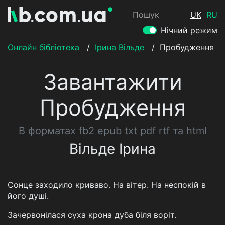
Пошук
UK
RU
Нічний режим
Онлайн бібліотека
/
Ірина Вільде
/
Пробудження
Завантажити
Пробудження
В форматах fb2 epub txt pdf rtf та html
Вільде Ірина
Сонце заходило криваво. На вітер. На неспокій в
його душі.
Зачервонілася суха крона дуба біля воріт.