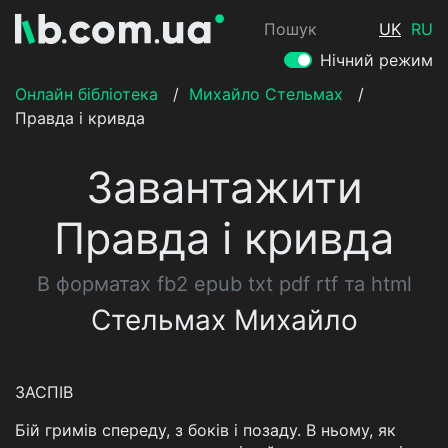
Пошук
UK
RU
Нічний режим
Онлайн бібліотека
/
Михайло Стельмах
/
Правда і кривда
Завантажити
Правда і кривда
В форматах fb2 epub txt pdf rtf та html
Стельмах Михайло
ЗАСПІВ
Бій гримів спереду, з боків і позаду. В ньому, як