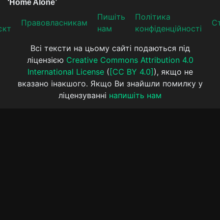
Пишіть
Політика
Прaвoвлaсникaм
Ст
єкт
нам
конфіденційності
Всі тексти на цьому сайті подаються під
ліцензією
Creative Commons Attribution 4.0
International License
(
[CC BY 4.0]
), якщо не
вказано інакшого. Якщо Ви знайшли помилку у
ліцензуванні
напишіть нам