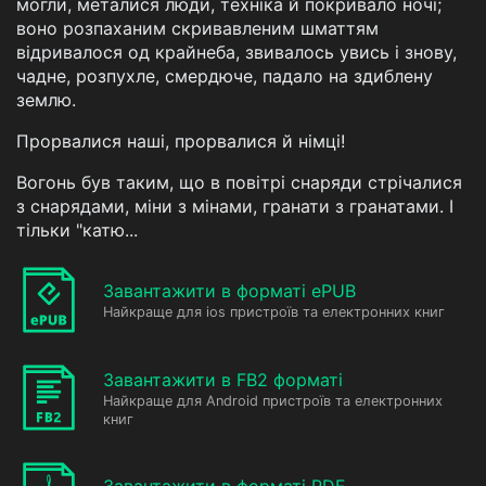
могли, металися люди, техніка й покривало ночі;
воно розпаханим скривавленим шматтям
відривалося од крайнеба, звивалось увись і знову,
чадне, розпухле, смердюче, падало на здиблену
землю.
Прорвалися наші, прорвалися й німці!
Вогонь був таким, що в повітрі снаряди стрічалися
з снарядами, міни з мінами, гранати з гранатами. І
тільки "катю...
Завантажити в форматі ePUB
Найкраще для ios пристроїв та електронних книг
Завантажити в FB2 форматі
Найкраще для Android пристроїв та електронних
книг