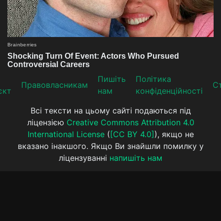
Пишіть
Політика
Прaвoвлaсникaм
Ст
єкт
нам
конфіденційності
Всі тексти на цьому сайті подаються під
ліцензією
Creative Commons Attribution 4.0
International License
(
[CC BY 4.0]
), якщо не
вказано інакшого. Якщо Ви знайшли помилку у
ліцензуванні
напишіть нам