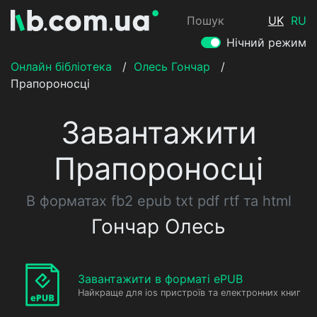
Пошук
UK
RU
Нічний режим
Онлайн бібліотека
/
Олесь Гончар
/
Прапороносці
Завантажити
Прапороносці
В форматах fb2 epub txt pdf rtf та html
Гончар Олесь
Завантажити в форматі ePUB
Найкраще для ios пристроїв та електронних книг