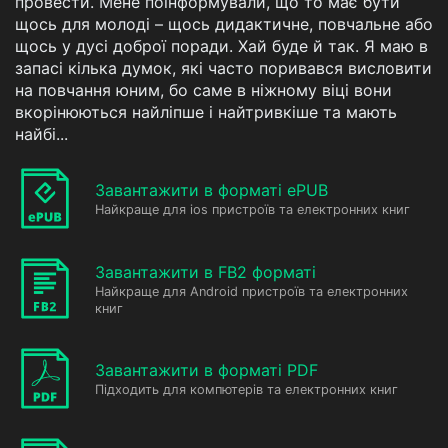
провести. Мене поінформували, що то має бути
щось для молоді – щось дидактичне, повчальне або
щось у дусі доброї поради. Хай буде й так. Я маю в
запасі кілька думок, які часто поривався висловити
на повчання юним, бо саме в ніжному віці вони
вкорінюються найліпше і найтривкіше та мають
найбі...
Завантажити в форматі ePUB
Найкраще для ios пристроїв та електронних книг
Завантажити в FB2 форматі
Найкраще для Android пристроїв та електронних
книг
Завантажити в форматі PDF
Підходить для компютерів та електронних книг