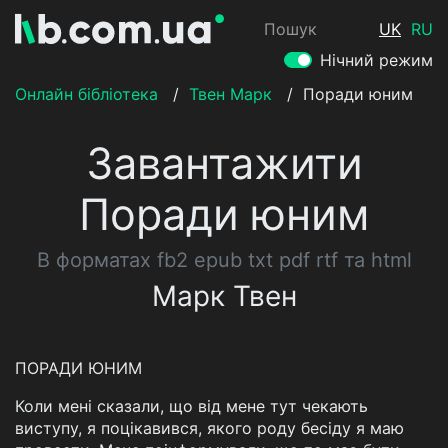
Пошук
UK
RU
Нічний режим
Онлайн бібліотека
/
Твен Марк
/
Поради юним
Завантажити
Поради юним
В форматах fb2 epub txt pdf rtf та html
Марк Твен
ПОРАДИ ЮНИМ
Коли мені сказали, що від мене тут чекають
виступу, я поцікавився, якого роду бесіду я маю