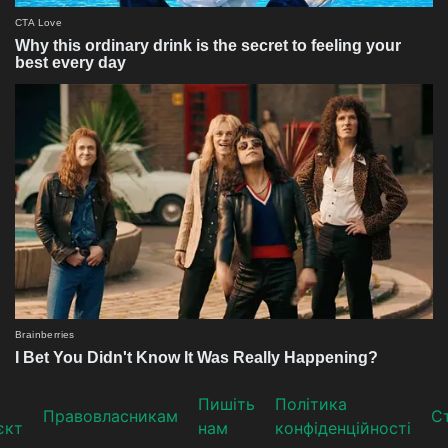
Пишіть
Політика
Прaвoвлaсникaм
Ст
єкт
нам
конфіденційності