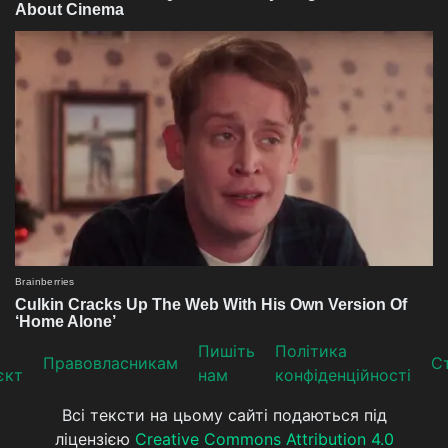
Пишіть
Політика
Прaвoвлaсникaм
Ст
єкт
нам
конфіденційності
Всі тексти на цьому сайті подаються під
ліцензією
Creative Commons Attribution 4.0