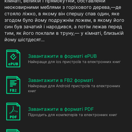
кімнаті, великій і прямокутній, обставленій
неоковирними меблями з горіхового дерева,—де
стояло ліжко, в якому він спершу спав один, яке
згодом було йому подружнім ложем, в якому його
син був зачатий і народився, а потім лежав перед
тим, як його поклали в труну,— у кімнаті, близькій
йому шістдесят...
Завантажити в форматі ePUB
Найкраще для ios пристроїв та електронних книг
Завантажити в FB2 форматі
Найкраще для Android пристроїв та електронних
книг
Завантажити в форматі PDF
Підходить для компютерів та електронних книг