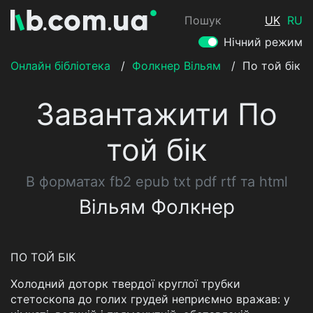
Пошук
UK
RU
Нічний режим
Онлайн бібліотека
/
Фолкнер Вільям
/
По той бік
Завантажити По
той бік
В форматах fb2 epub txt pdf rtf та html
Вільям Фолкнер
ПО ТОЙ БІК
Холодний доторк твердої круглої трубки
стетоскопа до голих грудей неприємно вражав: у