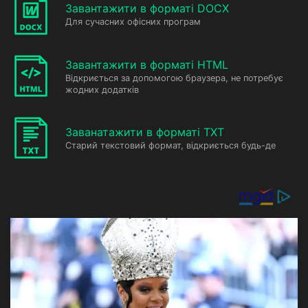
Завантажити в форматі DOCX
Для сучасних офісних програм
Завантажити в форматі HTML
Відкриється за допомогою браузера, не потребує
жодних додатків
Заванатажити в форматі TXT
Старий текстовий формат, відкриється будь-де