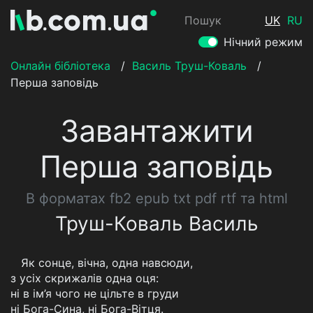
Пошук
UK
RU
Нічний режим
Онлайн бібліотека
/
Василь Труш-Коваль
/
Перша заповідь
Завантажити
Перша заповідь
В форматах fb2 epub txt pdf rtf та html
Труш-Коваль Василь
Як сонце, вічна, одна навсюди,
з усіх скрижалів одна оця:
ні в ім’я чого не цільте в груди
ні Бога-Сина, ні Бога-Вітця.