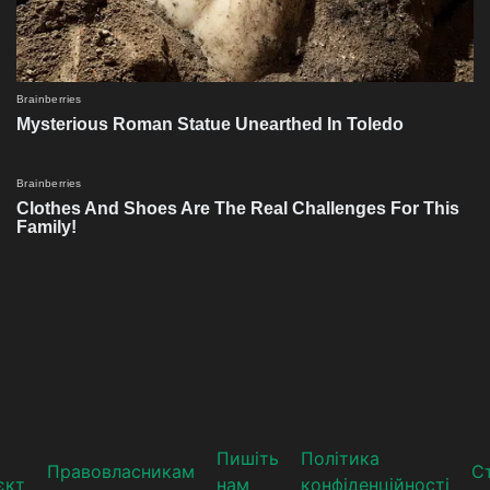
Пишіть
Політика
Прaвoвлaсникaм
Ст
єкт
нам
конфіденційності