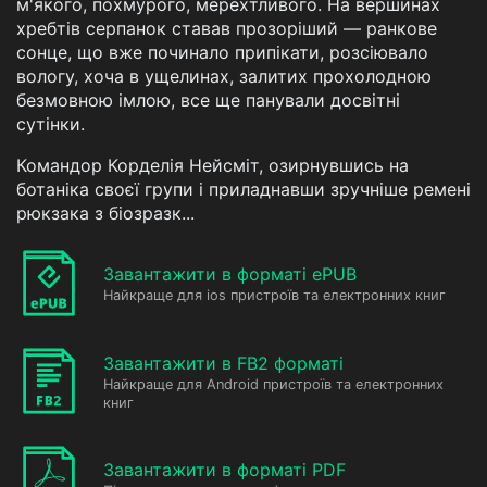
м'якого, похмурого, мерехтливого. На вершинах
хребтів серпанок ставав прозоріший — ранкове
сонце, що вже починало припікати, розсіювало
вологу, хоча в ущелинах, залитих прохолодною
безмовною імлою, все ще панували досвітні
сутінки.
Командор Корделія Нейсміт, озирнувшись на
ботаніка своєї групи і приладнавши зручніше ремені
рюкзака з біозразк...
Завантажити в форматі ePUB
Найкраще для ios пристроїв та електронних книг
Завантажити в FB2 форматі
Найкраще для Android пристроїв та електронних
книг
Завантажити в форматі PDF