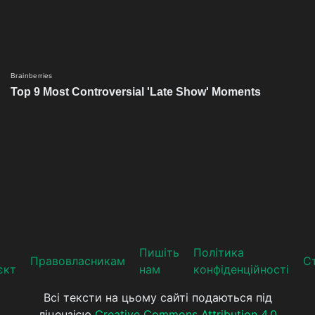
Пишіть
Політика
Прaвoвлaсникaм
Ст
єкт
нам
конфіденційності
Всі тексти на цьому сайті подаються під
ліцензією
Creative Commons Attribution 4.0