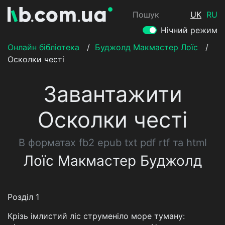
Пошук
UK
RU
Нічний режим
Онлайн бібліотека
/
Буджолд Макмастер Лоїс
/
Осколки честі
Завантажити
Осколки честі
В форматах fb2 epub txt pdf rtf та html
Лоїс Макмастер Буджолд
Розділ 1
Крізь імлистий ліс струменіло море туману: