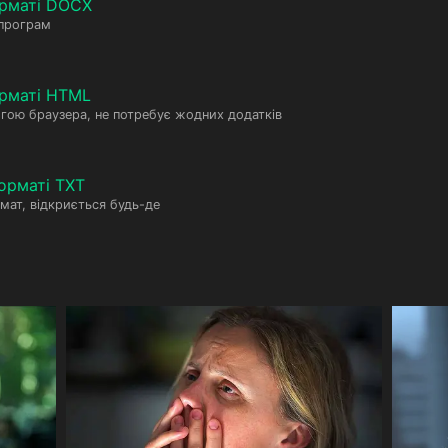
орматі DOCX
 програм
рматі HTML
гою браузера, не потребує жодних додатків
орматі TXT
мат, відкриється будь-де