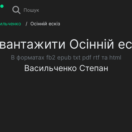
Пошук
ильченко
/
Осінній ескіз
вантажити Осінній ес
В форматах fb2 epub txt pdf rtf та html
Васильченко Степан