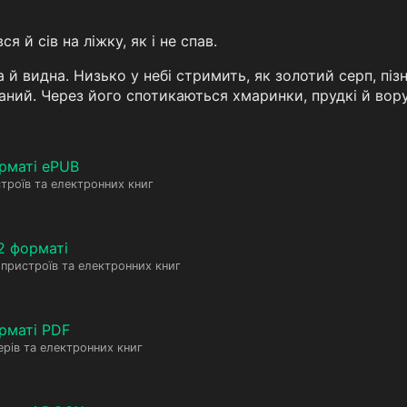
я й сів на ліжку, як і не спав.
а й видна. Низько у небі стримить, як золотий серп, пі
аний. Через його спотикаються хмаринки, прудкі й вору
рматі ePUB
троїв та електронних книг
2 форматі
пристроїв та електронних книг
рматі PDF
рів та електронних книг