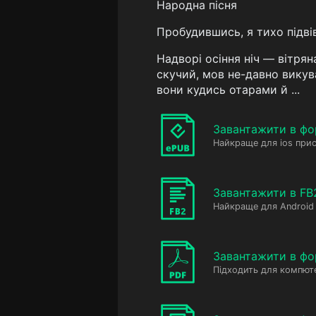
Народна пісня
Пробудившись, я тихо підвівс
Надворі осіння ніч — вітрян
скучий, мов не-давно викув
вони кудись отарами й ...
Завантажити в фо
Найкраще для ios прис
Завантажити в FB
Найкраще для Android 
Завантажити в фо
Підходить для компюте