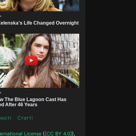
ності
Статті
ernational License
(
[CC BY 4.0]
),