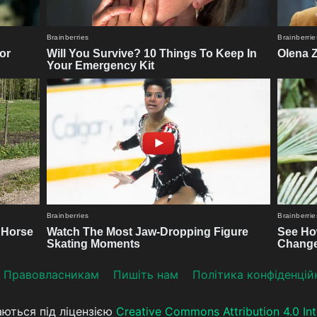
Прaвoвлaсникaм
Пишіть нам
Політика конфіденцій
аються під ліцензією
Creative Commons Attribution 4.0 Int