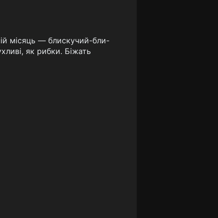
зній місяць — блискучий-бли-
хливі, як рибки. Біжать