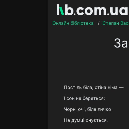
Онлайн бібліотека
/
Степан Вас
За
Постіль біла, стіна німа —
І сон не береться:
Чорні очі, біле личко
На думці снується.