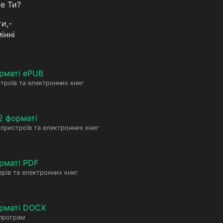
не Ти?
и,-
мінні
рматі ePUB
троїв та електронних книг
2 форматі
пристроїв та електронних книг
рматі PDF
рів та електронних книг
орматі DOCX
 програм