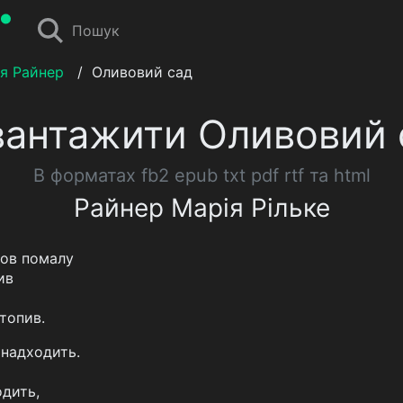
Пошук
ія Райнер
/
Оливовий сад
вантажити Оливовий 
В форматах fb2 epub txt pdf rtf та html
Райнер Марія Рільке
шов помалу
ив
топив.
 надходить.
дить,