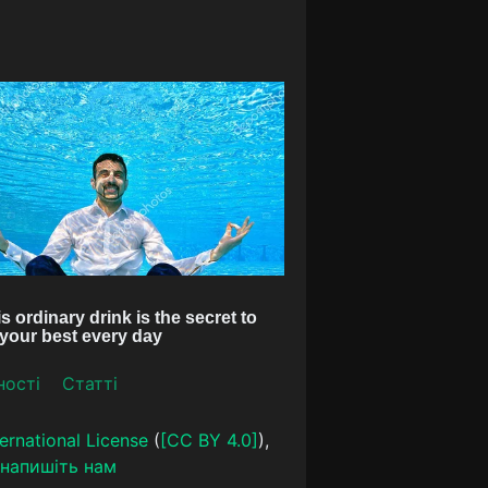
ності
Статті
ernational License
(
[CC BY 4.0]
),
напишіть нам