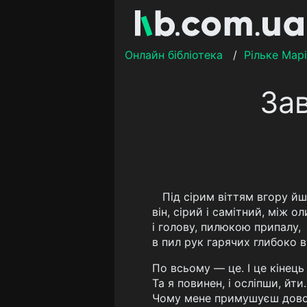
Онлайн бібліотека
/
Рільке Мар
За
Під сірим віттям вгору й
він, сірий і самітний, між ол
і голову, пилюкою припалу,
в пил рук гарячих глибоко в
По всьому — це. І це кінець
Та я повинен, і осліпши, йти.
Чому мене примушуєш дово