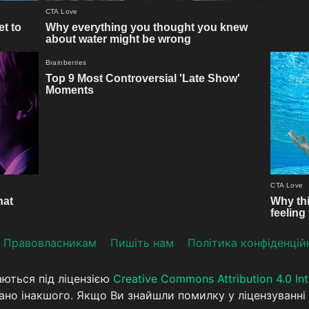
Прaвoвлaсникaм
Пишіть нам
Політика конфіденцій
аються під ліцензією
Creative Commons Attribution 4.0 Int
ано інакшого. Якщо Ви знайшли помилку у ліцензуванні