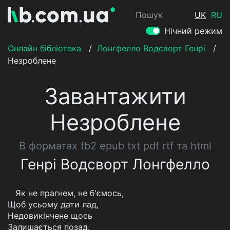
Пошук
UK
RU
Нічний режим
Онлайн бібліотека
/
Лонгфелло Водсворт Генрі
/
Незроблене
Завантажити
Незроблене
В форматах fb2 epub txt pdf rtf та html
Генрі Водсворт Лонгфелло
Як не прагнем, не б'ємось,
Щоб усьому дати лад,
Недовикінчене щось
Залишається позад.