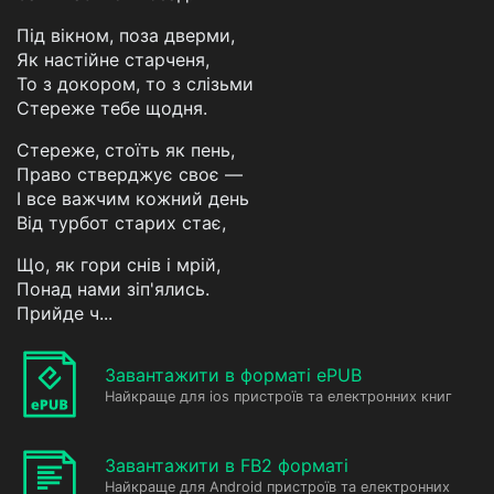
Під вікном, поза дверми,
Як настійне старченя,
То з докором, то з слізьми
Стереже тебе щодня.
Стереже, стоїть як пень,
Право стверджує своє —
I все важчим кожний день
Від турбот старих стає,
Що, як гори снів і мрій,
Понад нами зіп'ялись.
Прийде ч...
Завантажити в форматі ePUB
Найкраще для ios пристроїв та електронних книг
Завантажити в FB2 форматі
Найкраще для Android пристроїв та електронних