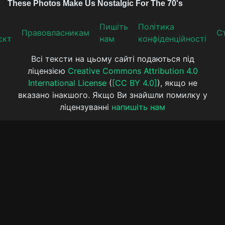
Пишіть
Політика
Прaвoвлaсникaм
Ст
єкт
нам
конфіденційності
Всі тексти на цьому сайті подаються під
ліцензією
Creative Commons Attribution 4.0
International License
(
[CC BY 4.0]
), якщо не
вказано інакшого. Якщо Ви знайшли помилку у
ліцензуванні
напишіть нам