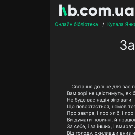
Онлайн бібліотека
/
Купала Янк
За
Світання долі не для вас 
Вам зорі не цвістимуть, як 
Не буде вас надія зігрівати,
Що повертається, немов те
Про завтра, і про хліб, і пр
Ви думати повинні, й працю
За себе, і за інших, і вмират
Від голоду, схиливши вниз ч