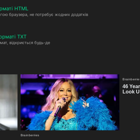
рматі HTML
гою браузера, не потребує жодних додатків
орматі TXT
мат, відкриється будь-де