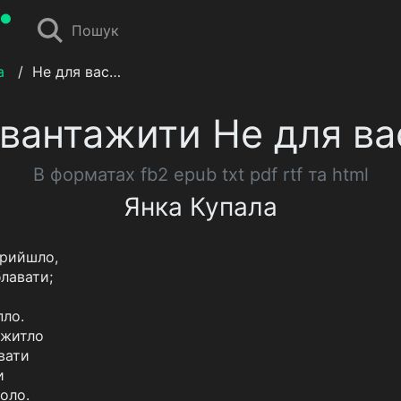
Пошук
а
/
Не для вас…
вантажити Не для в
В форматах fb2 epub txt pdf rtf та html
Янка Купала
прийшло,
блавати;
пло.
о житло
вати
и
оло.