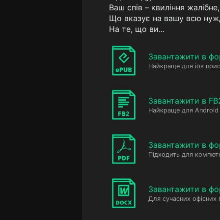
Ваш спів – квиління жалібне,
Що вказує на вашу всю нуж
На те, що ви...
Завантажити в фо
Найкраще для ios прис
Завантажити в FB
Найкраще для Android 
Завантажити в фо
Підходить для компюте
Завантажити в ф
Для сучасних офісних