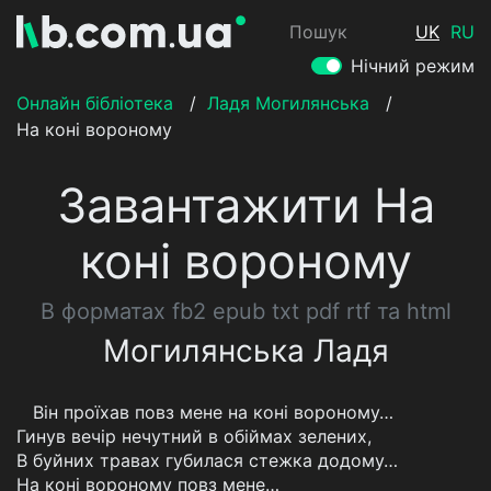
Пошук
UK
RU
Нічний режим
Онлайн бібліотека
/
Ладя Могилянська
/
На коні вороному
Завантажити На
коні вороному
В форматах fb2 epub txt pdf rtf та html
Могилянська Ладя
Він проїхав повз мене на коні вороному…
Гинув вечір нечутний в обіймах зелених,
В буйних травах губилася стежка додому…
На коні вороному повз мене…