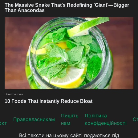
Пишіть
Політика
Прaвoвлaсникaм
Ст
єкт
нам
конфіденційності
Всі тексти на цьому сайті подаються під