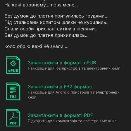
На коні вороному… повз мене…
Без думок до плетня притулилась грудями…
Під стальовим копитом шляхи не курились.
Спали верби приспані сутінків піснями…
Без думок до плетня прихилилась…
Коло обрію вежі не знали ...
Завантажити в форматі ePUB
Найкраще для ios пристроїв та електронних книг
Завантажити в FB2 форматі
Найкраще для Android пристроїв та електронних
книг
Завантажити в форматі PDF
Підходить для компютерів та електронних книг