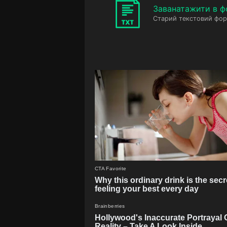
Заванатажити в ф
Старий текстовий фор