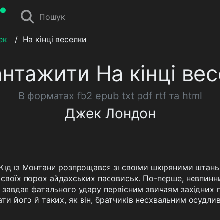
Пошук
ек
/
На кінці веселки
нтажити На кінці ве
В форматах fb2 epub txt pdf rtf та html
Джек Лондон
і Кід із Монтани розпрощався зі своїми шкіряними шта
г своїх порох айдахських пасовиськ. По-перше, невпинни
 завдав фатального удару первісним звичаям західних п
и його й таких, як він, братчиків несхвальним осудлив