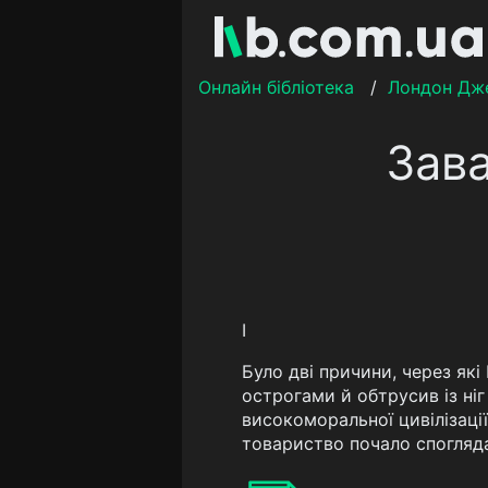
Онлайн бібліотека
/
Лондон Дж
Зава
І
Було дві причини, через як
острогами й обтрусив із ні
високоморальної цивілізації
товариство почало споглядат