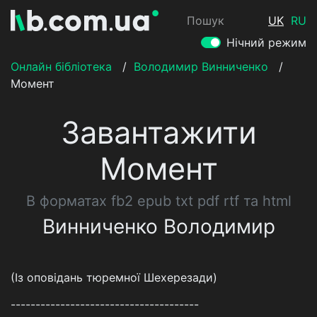
Пошук
UK
RU
Нічний режим
Онлайн бібліотека
/
Володимир Винниченко
/
Момент
Завантажити
Момент
В форматах fb2 epub txt pdf rtf та html
Винниченко Володимир
(Із оповідань тюремної Шехерезади)
--------------------------------------