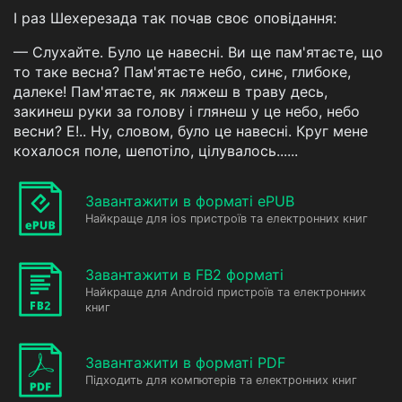
І раз Шехерезада так почав своє оповідання:
— Слухайте. Було це навесні. Ви ще пам'ятаєте, що
то таке весна? Пам'ятаєте небо, синє, глибоке,
далеке! Пам'ятаєте, як ляжеш в траву десь,
закинеш руки за голову і глянеш у це небо, небо
весни? Е!.. Ну, словом, було це навесні. Круг мене
кохалося поле, шепотіло, цілувалось......
Завантажити в форматі ePUB
Найкраще для ios пристроїв та електронних книг
Завантажити в FB2 форматі
Найкраще для Android пристроїв та електронних
книг
Завантажити в форматі PDF
Підходить для компютерів та електронних книг