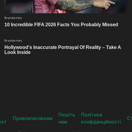
Пишіть
Політика
Прaвoвлaсникaм
Ст
єкт
нам
конфіденційності