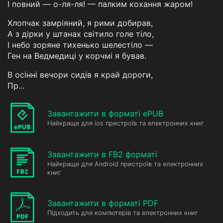
I повний — о-ля-ля! — палким кохання жаром!
Хлопчак замріяний, я рими добирав,
А з дірки у штанах світило голе тіло,
I небо зоряне тихенько шелестіло —
Ген на Ведмедиці у корчмі я бував.
В осінні вечори сидів я край дороги,
Пр...
Завантажити в форматі ePUB
Найкраще для ios пристроїв та електронних книг
Завантажити в FB2 форматі
Найкраще для Android пристроїв та електронних
книг
Завантажити в форматі PDF
Підходить для компютерів та електронних книг