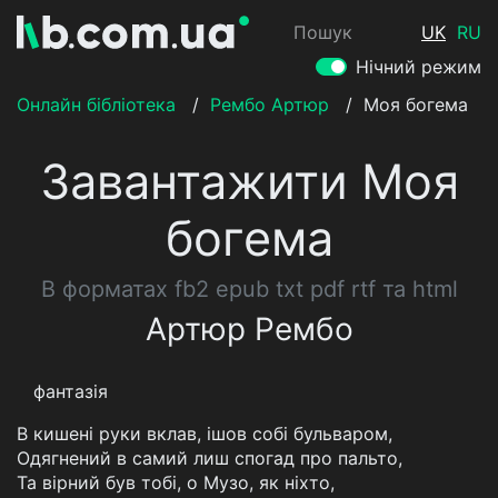
Пошук
UK
RU
Нічний режим
Онлайн бібліотека
/
Рембо Артюр
/
Моя богема
Завантажити Моя
богема
В форматах fb2 epub txt pdf rtf та html
Артюр Рембо
фантазія
В кишені руки вклав, ішов собі бульваром,
Одягнений в самий лиш спогад про пальто,
Та вірний був тобі, о Музо, як ніхто,