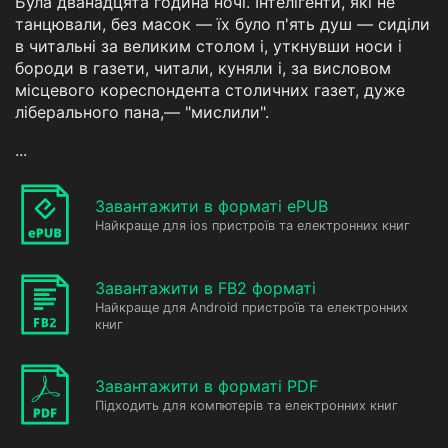
Була дванадцята година ночі. Інтелігенти, які не
танцювали, без масок — їх було п'ять душ — сиділи
в читальні за великим столом і, уткнувши носи і
бороди в газети, читали, куняли і, за висловом
місцевого кореспондента столичних газет, дуже
ліберального пана,— "мислили".
...
Завантажити в форматі ePUB
Найкраще для ios пристроїв та електронних книг
Завантажити в FB2 форматі
Найкраще для Android пристроїв та електронних
книг
Завантажити в форматі PDF
Підходить для компютерів та електронних книг