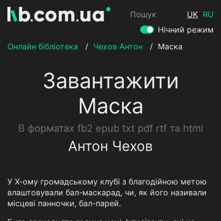
Пошук
UK
RU
Нічний режим
Онлайн бібліотека
/
Чехов Антон
/
Маска
Завантажити
Маска
В форматах fb2 epub txt pdf rtf та html
Антон Чехов
У Х-ому громадському клубі з благодійною метою
влаштовували бал-маскарад, чи, як його називали
місцеві панночки, бал-парей.