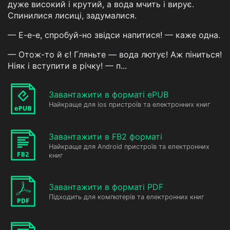
дуже високий і крутий, а вода мчить і вирує.
Спинилися лисиці, задумалися.
— Е-е-е, спробуй-но звідси напитися! — каже одна.
— Отож-то й є! Гляньте — вода лютує! Аж піниться!
Ніяк і вступити в річку! — п...
Завантажити в форматі ePUB
Найкраще для ios пристроїв та електронних книг
Завантажити в FB2 форматі
Найкраще для Android пристроїв та електронних
книг
Завантажити в форматі PDF
Підходить для компютерів та електронних книг