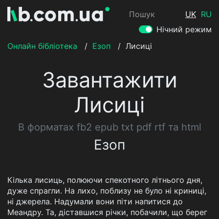
Пошук
UK
RU
Нічний режим
Онлайн бібліотека
/
Езоп
/
Лисиці
Завантажити
Лисиці
В форматах fb2 epub txt pdf rtf та html
Езоп
Кілька лисиць, полюючи спекотного літнього дня,
дуже спрагли. На лихо, поблизу не було ні криниці,
ні джерела. Надумали вони піти напитися до
Меандру. Та, діставшися річки, побачили, що берег