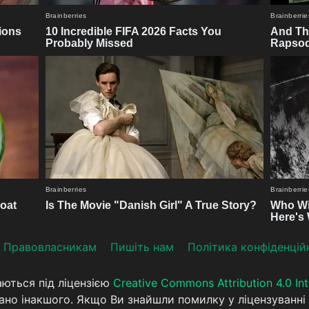
Прaвoвлaсникaм
Пишіть нам
Політика конфіденцій
аються під ліцензією
Creative Commons Attribution 4.0 Int
ано інакшого. Якщо Ви знайшли помилку у ліцензуванні