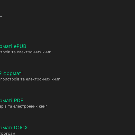
–
рматі ePUB
троїв та електронних книг
2 форматі
пристроїв та електронних книг
рматі PDF
рів та електронних книг
орматі DOCX
 програм