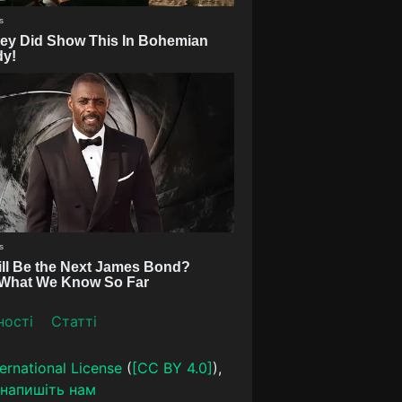
ності
Статті
ernational License
(
[CC BY 4.0]
),
напишіть нам