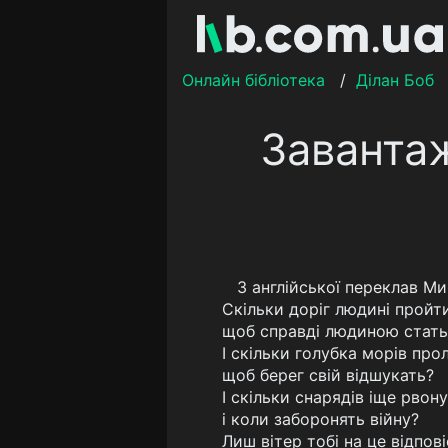
Онлайн бібліотека
/
Ділан Боб
Завантаж
З англійської переклав М
Скільки доріг людині пройти
щоб справді людиною стать
І скільки голубка морів про
щоб берег свій відшукать?
І скільки снарядів іще рвон
і коли заборонять війну?
Лиш вітер тобі на це відпові