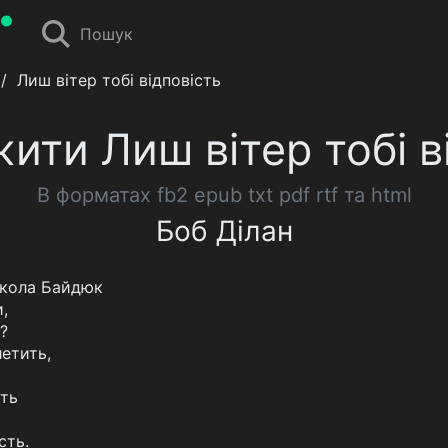
Пошук
/
Лиш вітер тобі відповість
ити Лиш вітер тобі в
В форматах fb2 epub txt pdf rtf та html
Боб Ділан
икола Байдюк
,
?
летить,
уть
сть.