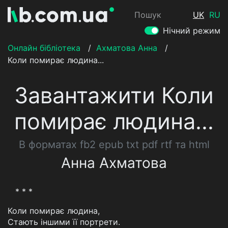
Пошук
UK
RU
Нічний режим
Онлайн бібліотека
/
Ахматова Анна
/
Коли помирає людина...
Завантажити Коли
помирає людина...
В форматах fb2 epub txt pdf rtf та html
Анна Ахматова
* * *
Коли помирає людина,
Стають іншими її портрети.