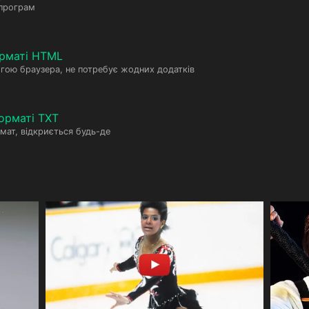
 програм
рматі HTML
гою браузера, не потребує жодних додатків
орматі TXT
мат, відкриється будь-де