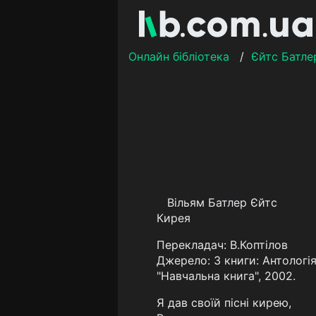
Онлайн бібліотека
/
Єйтс Батле
Вільям Батлер Єйтс
Кирея
Перекладач: В.Коптілов
Джерело: З книги: Антологія
"Навчальна книга", 2002.
Я дав своїй пісні кирею,