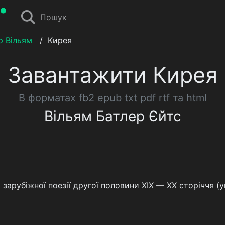
Пошук
р Вільям
/
Кирея
Завантажити Кирея
В форматах fb2 epub txt pdf rtf та html
Вільям Батлер Єйтс
 зарубіжної поезії другої половини ХІХ — ХХ сторіччя (