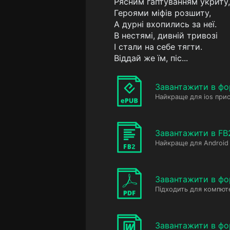
Рясним гаптуванням укриту,
Героями міфів розшиту,
А дурні вхопились за неї.
В нестямі, дивній тривозі
І стали на себе тягти.
Віддай же їм, піс...
Завантажити в фо
Найкраще для ios прис
Завантажити в FB
Найкраще для Android 
Завантажити в фо
Підходить для компюте
Завантажити в ф