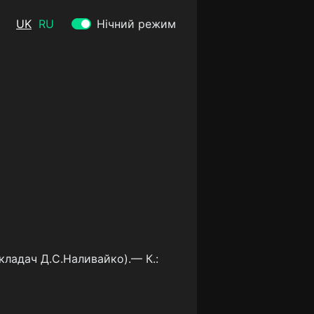
UK
RU
Нічний режим
укладач Д.С.Наливайко).— К.: