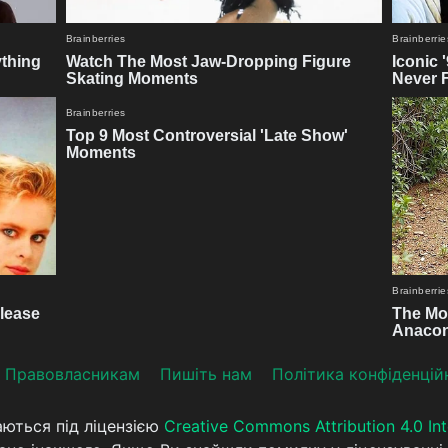
Прaвoвлaсникaм
Пишіть нам
Політика конфіденцій
аються під ліцензією
Creative Commons Attribution 4.0 Int