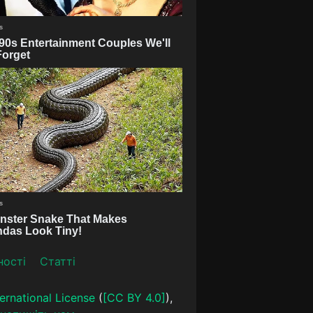
ності
Статті
ernational License
(
[CC BY 4.0]
),