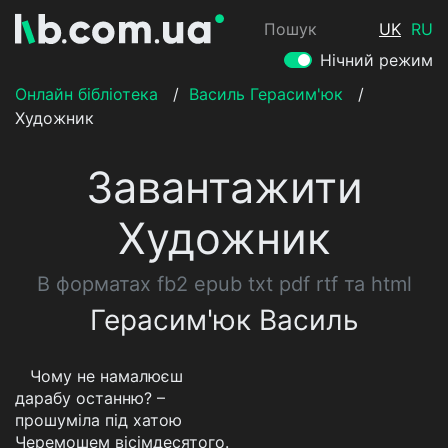
Пошук
UK
RU
Нічний режим
Онлайн бібліотека
/
Василь Герасим'юк
/
Художник
Завантажити
Художник
В форматах fb2 epub txt pdf rtf та html
Герасим'юк Василь
Чому не намалюєш
дарабу останню? –
прошуміла під хатою
Черемошем вісімдесятого.