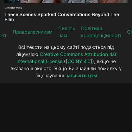
Пишіть
Політика
Прaвoвлaсникaм
Ст
єкт
нам
конфіденційності
Всі тексти на цьому сайті подаються під
ліцензією
Creative Commons Attribution 4.0
International License
(
[CC BY 4.0]
), якщо не
вказано інакшого. Якщо Ви знайшли помилку у
ліцензуванні
напишіть нам