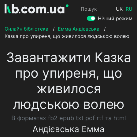
Пошук
UK
RU
Нічний режим
Онлайн бібліотека
/
Емма Андієвська
/
Казка про упиреня, що живилося людською волею
Завантажити Казка
про упиреня, що
живилося
людською волею
В форматах fb2 epub txt pdf rtf та html
Андієвська Емма