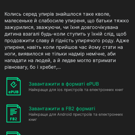
Колись серед упирів знайшлося таке кволе,
малесеньке й слабосиле упиреня, що батьки тяжко
зажурилися, зважуючи, чи їхня довгоочікувана
дитина взагалі будь-коли ступить у їхній слід, щоб
продовжити славу й гідність упирячого роду. Адже
упиреня, навіть коли прийшов час йому стати на
ноги, виявилося не тільки надмір немічне, аби
нападати на людей, а й ледве могло втримати
рівновагу, бо і хребет,...
Завантажити в форматі ePUB
Найкраще для ios пристроїв та електронних книг
Завантажити в FB2 форматі
Найкраще для Android пристроїв та електронних
книг