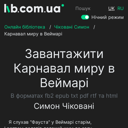
Пошук
UK
RU
Нічний режим
Онлайн бібліотека
/
Чіковані Симон
/
Карнавал миру в Веймарі
Завантажити
Карнавал миру в
Веймарі
В форматах fb2 epub txt pdf rtf та html
Симон Чіковані
Я слухав "Фауста" у Веймарі старім,