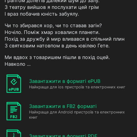
І раптом долетів далекий шум до залу.
З театру вийшов я послухати цей грім
І враз побачив юність забуялу.
Чи то збирався хор, чи то ставав загін?
Ночіло. Поміж хмар ховалися планети.
Похід за дружбу й мир вливався в спільний плин
З святковим натовпом в день ювілею Гете.
Ми вдвох з товаришем пішли в похід оцей.
Навколо ...
Завантажити в форматі ePUB
Найкраще для ios пристроїв та електронних книг
Завантажити в FB2 форматі
Найкраще для Android пристроїв та електронних
книг
Завантажити в форматі PDF