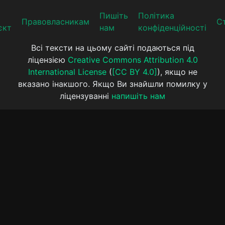
Пишіть
Політика
Прaвoвлaсникaм
Ст
єкт
нам
конфіденційності
Всі тексти на цьому сайті подаються під
ліцензією
Creative Commons Attribution 4.0
International License
(
[CC BY 4.0]
), якщо не
вказано інакшого. Якщо Ви знайшли помилку у
ліцензуванні
напишіть нам