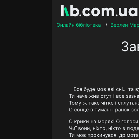
Онлайн бібліотека
/
Верлен Мар
За
Все буде мов вві сні... та 
Ти наче жив отут і все зазна
Тому ж таке чітке і сплутан
О сонце в тумані і ранок зо
О крики на морях! О голоси 
Чиї вони, ніхто, ніхто з люд
Ти мов прокинувся, дрімота