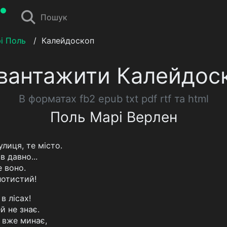
Пошук
і Поль
/
Калейдоскоп
вантажити Калейдос
В форматах fb2 epub txt pdf rtf та html
Поль Марі Верлен
вулиця, те місто.
в давно...
е воно.
лотистий!
в лісах!
ей не знає.
 вже минає,