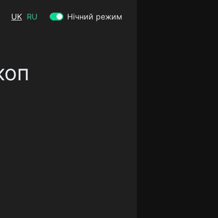
UK
RU
Нічний режим
коп