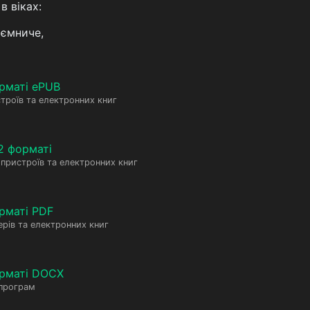
в віках:
аємниче,
рматі ePUB
троїв та електронних книг
2 форматі
пристроїв та електронних книг
рматі PDF
рів та електронних книг
орматі DOCX
 програм