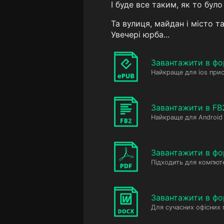
І буде все таким, як то було 
Та вулиця, майдан і місто т
Увечері юрба...
Завантажити в фо
Найкраще для ios прис
Завантажити в FB
Найкраще для Android 
Завантажити в фо
Підходить для компюте
Завантажити в ф
Для сучасних офісних