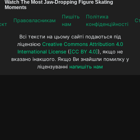
Пишіть
Політика
Прaвoвлaсникaм
Ст
єкт
нам
конфіденційності
Всі тексти на цьому сайті подаються під
ліцензією
Creative Commons Attribution 4.0
International License
(
[CC BY 4.0]
), якщо не
вказано інакшого. Якщо Ви знайшли помилку у
ліцензуванні
напишіть нам