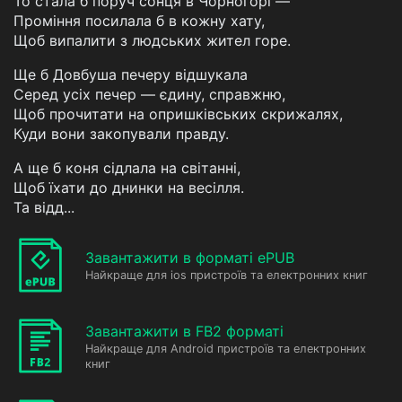
То стала б поруч сонця в Чорногорі —
Проміння посилала б в кожну хату,
Щоб випалити з людських жител горе.
Ще б Довбуша печеру відшукала
Серед усіх печер — єдину, справжню,
Щоб прочитати на опришківських скрижалях,
Куди вони закопували правду.
А ще б коня сідлала на світанні,
Щоб їхати до днинки на весілля.
Та відд...
Завантажити в форматі ePUB
Найкраще для ios пристроїв та електронних книг
Завантажити в FB2 форматі
Найкраще для Android пристроїв та електронних
книг