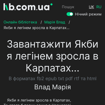
Пошук
UK
RU
Нічний режим
Онлайн бібліотека
/
Марія Влад
/
Якби я легінем зросла в Карпатах...
Завантажити Якби
я легінем зросла в
Карпатах...
В форматах fb2 epub txt pdf rtf та html
Влад Марія
Якби я легінем зросла в Карпатах,