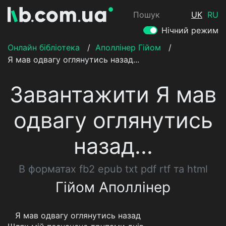
Пошук
UK
RU
Нічний режим
Онлайн бібліотека
/
Аполлінер Гійом
/
Я мав одвагу оглянутись назад...
Завантажити Я мав
одвагу оглянутись
назад...
В форматах fb2 epub txt pdf rtf та html
Гійом Аполлінер
Я мав одвагу оглянутись назад