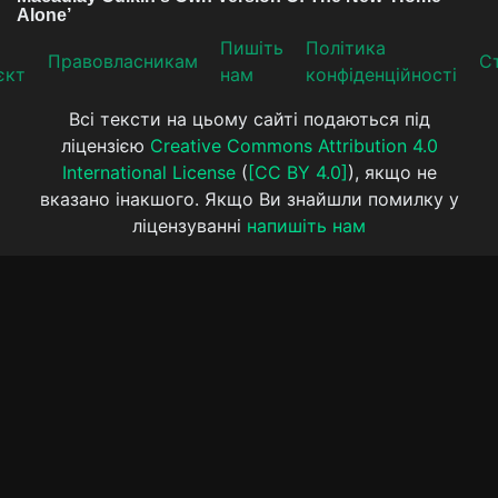
Пишіть
Політика
Прaвoвлaсникaм
Ст
єкт
нам
конфіденційності
Всі тексти на цьому сайті подаються під
ліцензією
Creative Commons Attribution 4.0
International License
(
[CC BY 4.0]
), якщо не
вказано інакшого. Якщо Ви знайшли помилку у
ліцензуванні
напишіть нам