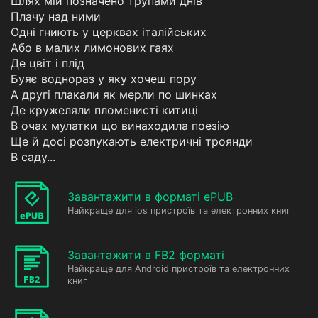
Шлях мій позначено трупами днів
Плачу над ними
Одні гниють у церквах італійських
Або в малих лимонових гаях
Де цвіт і плід
Буяє воднораз у яку хочеш пору
А другі плакали як мерли по шинках
Де кружеляли пломенисті китиці
В очах мулатки що винаходила поезію
Ще й досі розпукають електричні троянди
В саду...
Завантажити в форматі ePUB
Найкраще для ios пристроїв та електронних книг
Завантажити в FB2 форматі
Найкраще для Android пристроїв та електронних
книг