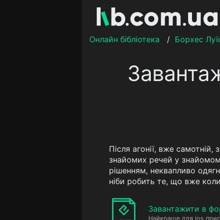
Онлайн бібліотека
/
Борхес Луї
Завантаж
Після агонії, вже самотній,
знайомих речей у знайомому
рішенням, неквапливо одягну
ніби робить те, що вже кол
Завантажити в фо
Найкраще для ios прис