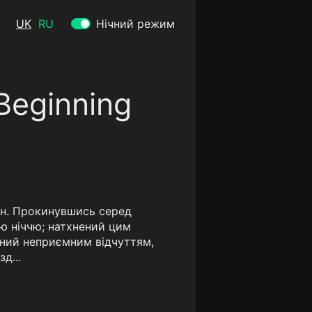
UK
RU
Нічний режим
Beginning
сон. Прокинувшись серед
ю ніччю; натхнений цим
ланий неприємним відчуттям,
д...