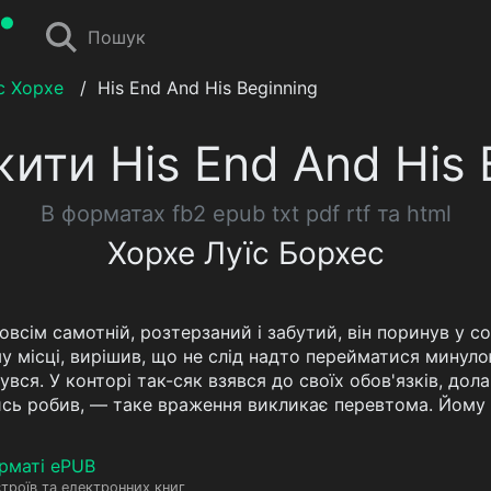
Пошук
с Хорхе
/
His End And His Beginning
ити His End And His 
В форматах fb2 epub txt pdf rtf та html
Хорхе Луїс Борхес
 зовсім самотній, розтерзаний і забутий, він поринув у 
 місці, вирішив, що не слід надто перейматися минуло
вся. У конторі так-сяк взявся до своїх обов'язків, до
ись робив, — таке враження викликає перевтома. Йому з
рматі ePUB
троїв та електронних книг