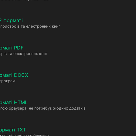
2 форматі
пристроїв та електронних книг
рматі PDF
рів та електронних книг
орматі DOCX
 програм
рматі HTML
гою браузера, не потребує жодних додатків
орматі TXT
мат, відкриється будь-де