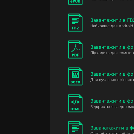
Завантажити в FB
Найкраще для Android 
Завантажити в фо
Підходить для компюте
Завантажити в ф
Для сучасних офісних
Завантажити в фо
Відкриється за допомо
Заванатажити в ф
Старий текстовий фор