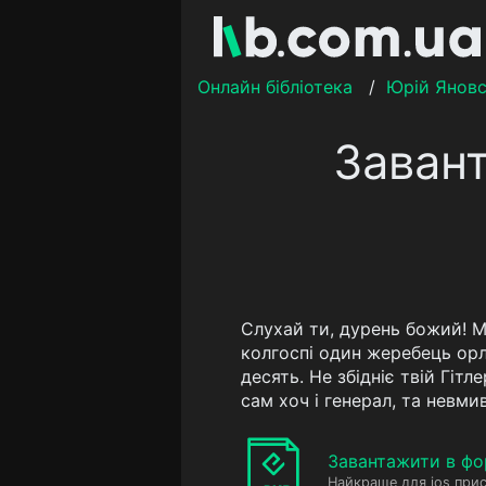
Онлайн бібліотека
/
Юрій Янов
Заван
Слухай ти, дурень божий! М
колгоспі один жеребець орл
десять. Не збідніє твій Гітл
сам хоч і генерал, та невмив
Завантажити в фо
Найкраще для ios прис