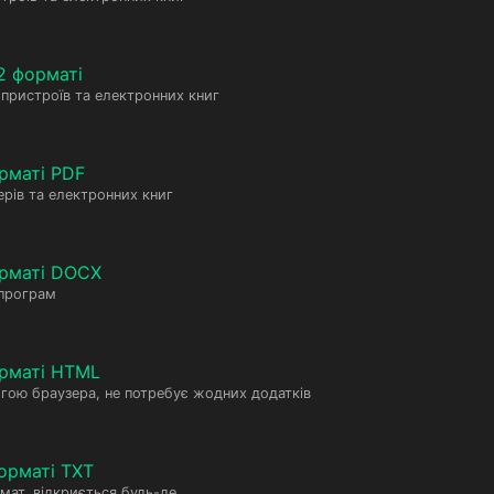
2 форматі
пристроїв та електронних книг
рматі PDF
рів та електронних книг
орматі DOCX
 програм
рматі HTML
гою браузера, не потребує жодних додатків
орматі TXT
мат, відкриється будь-де