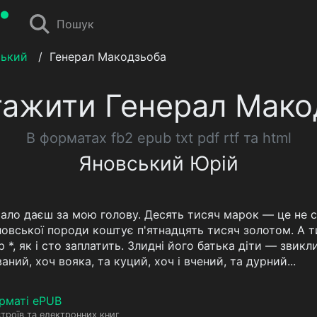
Пошук
ський
/
Генерал Макодзьоба
тажити Генерал Мако
В форматах fb2 epub txt pdf rtf та html
Яновський Юрій
ало даєш за мою голову. Десять тисяч марок — це не с
овської породи коштує п'ятнадцять тисяч золотом. А 
ер *, як і сто заплатить. Злидні його батька діти — зви
аний, хоч вояка, та куций, хоч і вчений, та дурний...
рматі ePUB
троїв та електронних книг