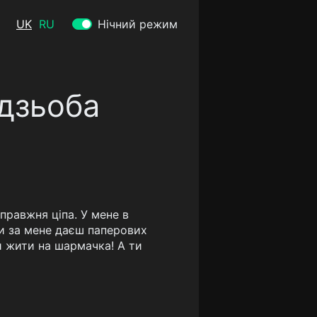
UK
RU
Нічний режим
дзьоба
правжня ціпа. У мене в
ти за мене даєш паперових
кли жити на шармачка! А ти