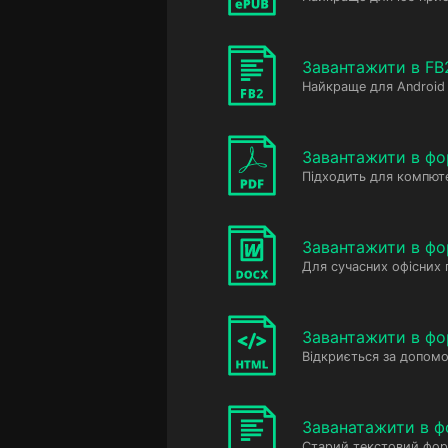
Завантажити в FB
Найкраще для Android 
Завантажити в фо
Підходить для компюте
Завантажити в ф
Для сучасних офісних
Завантажити в фо
Відкриється за допомо
Заванатажити в ф
Старий текстовий фор