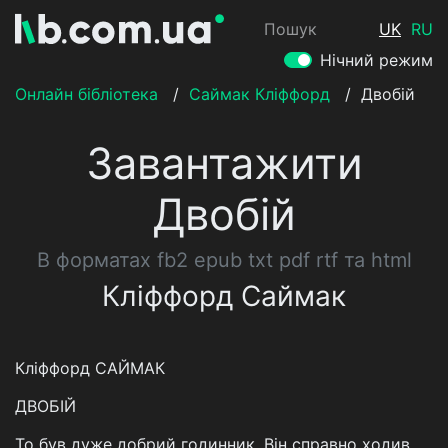
Пошук
UK
RU
Нічний режим
Онлайн бібліотека
/
Саймак Кліффорд
/
Двобій
Завантажити
Двобій
В форматах fb2 epub txt pdf rtf та html
Кліффорд Саймак
Кліффорд САЙМАК
ДВОБІЙ
То був дуже добрий годинник. Він справно ходив