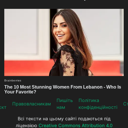
Пишіть
Політика
Прaвoвлaсникaм
Ст
єкт
нам
конфіденційності
Всі тексти на цьому сайті подаються під
ліцензією
Creative Commons Attribution 4.0