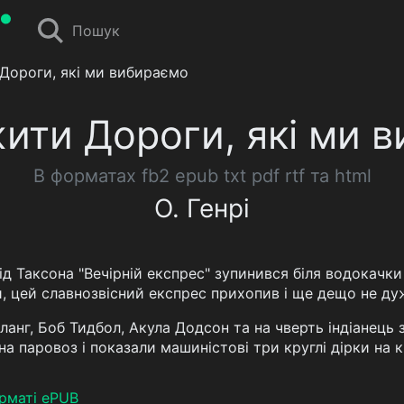
Пошук
Дороги, які ми вибираємо
ити Дороги, які ми 
В форматах fb2 epub txt pdf rtf та html
О. Генрі
ід Таксона "Вечірній експрес" зупинився біля водокачк
и, цей славнозвісний експрес прихопив і ще дещо не ду
анг, Боб Тидбол, Акула Додсон та на чверть індіанець з
а паровоз і показали машиністові три круглі дірки на кін
рматі ePUB