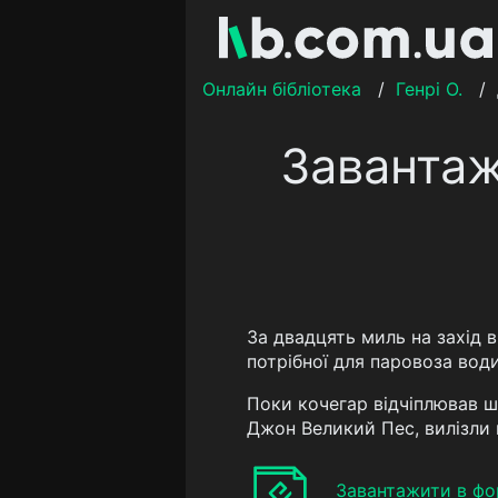
Онлайн бібліотека
/
Генрі О.
/
Завантаж
За двадцять миль на захід в
потрібної для паровоза вод
Поки кочегар відчіплював шл
Джон Великий Пес, вилізли н
Завантажити в фо