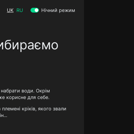
UK
RU
Нічний режим
вибираємо
и набрати води. Окрім
же корисне для себе.
 племені кріків, якого звали
...