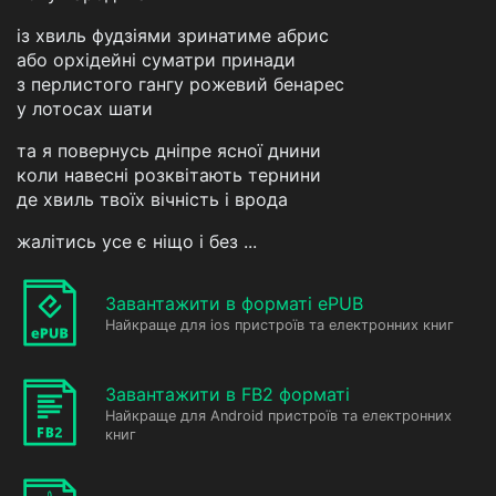
із хвиль фудзіями зринатиме абрис
або орхідейні суматри принади
з перлистого гангу рожевий бенарес
у лотосах шати
та я повернусь дніпре ясної днини
коли навесні розквітають тернини
де хвиль твоїх вічність і врода
жалітись усе є ніщо і без ...
Завантажити в форматі ePUB
Найкраще для ios пристроїв та електронних книг
Завантажити в FB2 форматі
Найкраще для Android пристроїв та електронних
книг