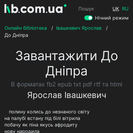
Пошук
UK
RU
Нічний режим
Онлайн бібліотека
/
Івашкевич Ярослав
/
До Дніпра
Завантажити До
Дніпра
В форматах fb2 epub txt pdf rtf та html
Ярослав Івашкевич
полину колись до незнаного світу
на палубі встану під білі вітрила
побачу як піна якусь афродиту
нову народила