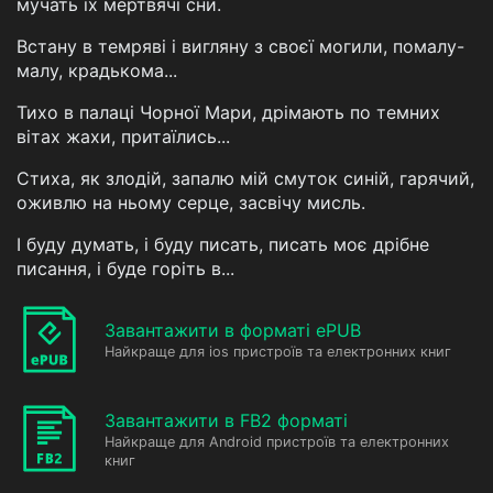
мучать їх мертвячі сни.
Встану в темряві і вигляну з своєї могили, помалу-
малу, крадькома...
Тихо в палаці Чорної Мари, дрімають по темних
вітах жахи, притаїлись...
Стиха, як злодій, запалю мій смуток синій, гарячий,
оживлю на ньому серце, засвічу мисль.
І буду думать, і буду писать, писать моє дрібне
писання, і буде горіть в...
Завантажити в форматі ePUB
Найкраще для ios пристроїв та електронних книг
Завантажити в FB2 форматі
Найкраще для Android пристроїв та електронних
книг