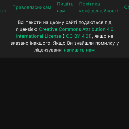
Пишіть
Політика
Прaвoвлaсникaм
Ст
єкт
нам
конфіденційності
Всі тексти на цьому сайті подаються під
ліцензією
Creative Commons Attribution 4.0
International License
(
[CC BY 4.0]
), якщо не
вказано інакшого. Якщо Ви знайшли помилку у
ліцензуванні
напишіть нам