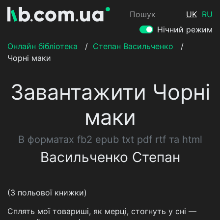
Пошук
UK
RU
Нічний режим
Онлайн бібліотека
/
Степан Васильченко
/
Чорні маки
Завантажити Чорні
маки
В форматах fb2 epub txt pdf rtf та html
Васильченко Степан
(З польової книжки)
Сплять мої товариші, як мерці, стогнуть у сні —