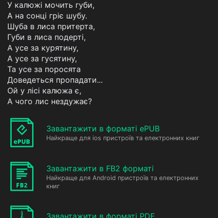
У калюжі мочить губи,
А на сонці гріє шубу.
Шуба в лиса притерта,
Губи в лиса подерті,
А усе за курятину,
А усе за гусятину,
Та усе за поросята
Доведеться пропадати...
Ой у лісі калюжа є,
А чого лис нездужає?
Завантажити в форматі ePUB
Найкраще для ios пристроїв та електронних книг
Завантажити в FB2 форматі
Найкраще для Android пристроїв та електронних
книг
Завантажити в форматі PDF