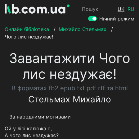
Пошук
UK
RU
Нічний режим
Онлайн бібліотека
/
Михайло Стельмах
/
Чого лис нездужає!
Завантажити Чого
лис нездужає!
В форматах fb2 epub txt pdf rtf та html
Стельмах Михайло
За народними мотивами
Ой у лісі калюжа є,
А чого лис нездужає?