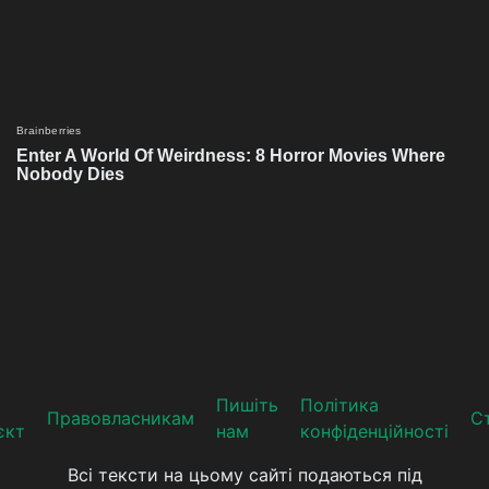
Пишіть
Політика
Прaвoвлaсникaм
Ст
єкт
нам
конфіденційності
Всі тексти на цьому сайті подаються під