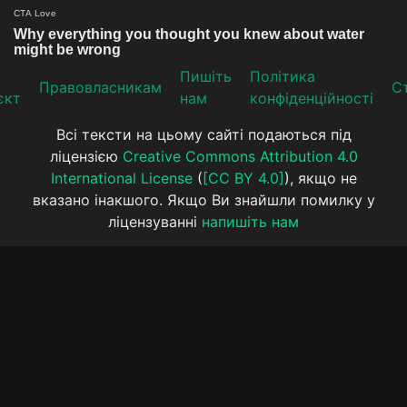
Пишіть
Політика
Прaвoвлaсникaм
Ст
єкт
нам
конфіденційності
Всі тексти на цьому сайті подаються під
ліцензією
Creative Commons Attribution 4.0
International License
(
[CC BY 4.0]
), якщо не
вказано інакшого. Якщо Ви знайшли помилку у
ліцензуванні
напишіть нам