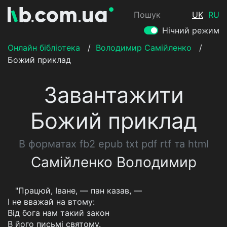
Пошук
UK
RU
Нічний режим
Онлайн бібліотека
/
Володимир Самійленко
/
Божий приклад
Завантажити
Божий приклад
В форматах fb2 epub txt pdf rtf та html
Самійленко Володимир
"Працюй, Іване, — пан казав, —
І не вважай на втому:
Від бога нам такий закон
В його письмі святому.