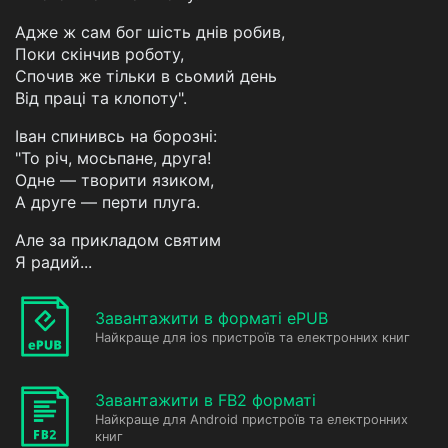
Адже ж сам бог шість днів робив,
Поки скінчив роботу,
Спочив же тільки в сьомий день
Від праці та клопоту".
Іван спинивсь на борозні:
"То річ, мосьпане, друга!
Одне — творити язиком,
А друге — перти плуга.
Але за прикладом святим
Я радий...
Завантажити в форматі ePUB
Найкраще для ios пристроїв та електронних книг
Завантажити в FB2 форматі
Найкраще для Android пристроїв та електронних
книг