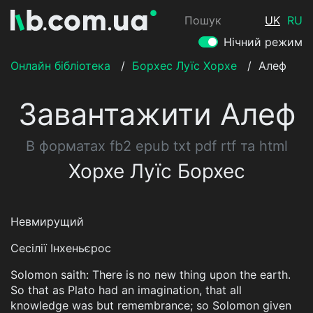
Пошук
UK
RU
Нічний режим
Онлайн бібліотека
/
Борхес Луїс Хорхе
/
Алеф
Завантажити Алеф
В форматах fb2 epub txt pdf rtf та html
Хорхе Луїс Борхес
Невмирущий
Сесілії Інхеньєрос
Solomon saith: There is no new thing upon the earth.
So that as Plato had an imagination, that all
knowledge was but remembrance; so Solomon given