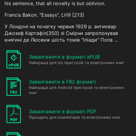
his sentence, that all novelty is but oblivion.
Francis Bakon. "Essays", LVIII [213]
У Лондоні на початку червня 1929 р. антиквар
Джозеф Картафіл{350} зі Смірни запропонував
княгині де Люсенж шість томів "Іліади" Попа ...
Завантажити в форматі ePUB
Найкраще для ios пристроїв та електронних книг
Завантажити в FB2 форматі
Найкраще для Android пристроїв та електронних
книг
Завантажити в форматі PDF
Підходить для компютерів та електронних книг