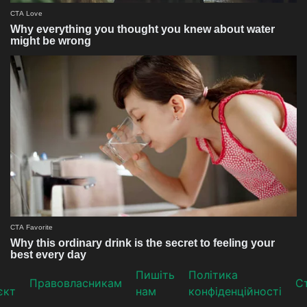
Пишіть
Політика
Прaвoвлaсникaм
Ст
єкт
нам
конфіденційності